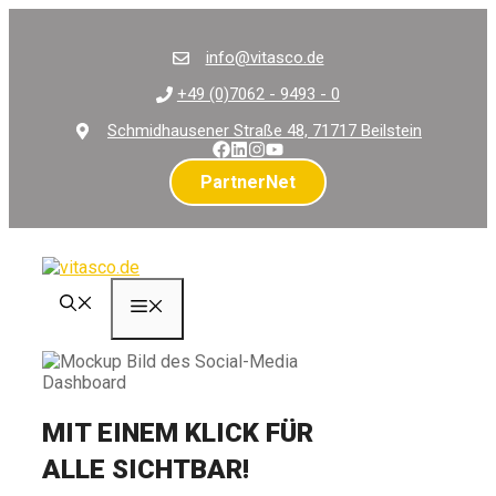
Zum
Inhalt
info@vitasco.de
springen
+49 (0)7062 - 9493 - 0
Schmidhausener Straße 48, 71717 Beilstein
PartnerNet
Menü
MIT EINEM KLICK FÜR
ALLE SICHTBAR!