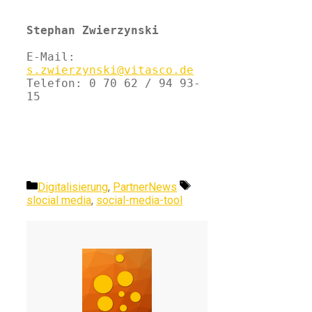
Stephan Zwierzynski
E-Mail: 
s.zwierzynski@
vitasco.de
Telefon: 0 70 62 / 94 93-
15
Kategorien
Schlagwörter
Digitalisierung
,
PartnerNews
slocial media
,
social-media-tool