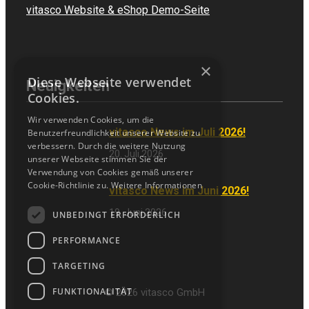
vitasco Website & eShop Demo-Seite
×
Diese Webseite verwendet
Neuigkeiten
Cookies.
Wir verwenden Cookies, um die
vitasco News im Juli 2026!
Benutzerfreundlichkeit unserer Website zu
verbessern. Durch die weitere Nutzung
20. Juli 2026
unserer Webseite stimmen Sie der
Verwendung von Cookies gemäß unserer
Cookie-Richtlinie zu.
Weitere Informationen
vitasco News im Juni 2026!
19. Juni 2026
UNBEDINGT ERFORDERLICH
PERFORMANCE
TARGETING
FUNKTIONALITÄT
© 2026 vitasco GmbH