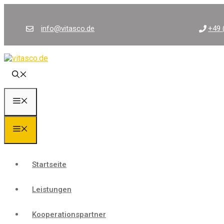
Zum
Inhalt
springen
info@vitasco.de
+49 
Menü
Menü
Startseite
Leistungen
Kooperationspartner