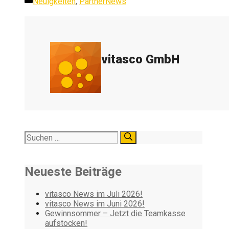
Kategorien
Neuigkeiten
,
PartnerNews
vitasco GmbH
Suchen
nach:
Neueste Beiträge
vitasco News im Juli 2026!
vitasco News im Juni 2026!
Gewinnsommer – Jetzt die Teamkasse
aufstocken!