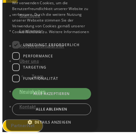
Wir verwenden Cookies, um die
Close
Benutzerfreundlichkeit unserer Website zu
verbessern. Durch die weitere Nutzung
Startseite
unserer Webseite stimmen Sie der
Verwendung von Cookies gemäß unserer
Leistungen
Cookie-Richtlinie zu.
Weitere Informationen
UNBEDINGT ERFORDERLICH
Kooperationspartner
PERFORMANCE
Über uns
TARGETING
Team
FUNKTIONALITÄT
Neuigkeiten
ALLE AKZEPTIEREN
Kontakt
ALLE ABLEHNEN
DETAILS ANZEIGEN
PartnerNet