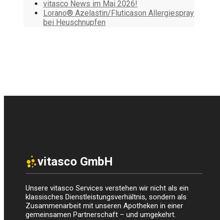
vitasco News im Mai 2026!
Lorano® Azelastin/Fluticason Allergiespray
bei Heuschnupfen
vitasco GmbH
Unsere vitasco Services verstehen wir nicht als ein
klassisches Dienstleistungsverhältnis, sondern als
Zusammenarbeit mit unseren Apotheken in einer
gemeinsamen Partnerschaft – und umgekehrt.