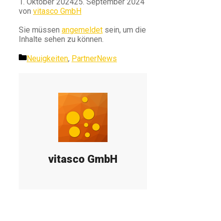
1. Oktober 2024
25. September 2024
von
vitasco GmbH
Sie müssen
angemeldet
sein, um die
Inhalte sehen zu können.
Kategorien
Neuigkeiten
,
PartnerNews
vitasco GmbH