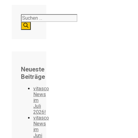
Suchen
nach:
Neueste
Beiträge
vitasco
News
im
Juli
2026!
vitasco
News
im
Juni