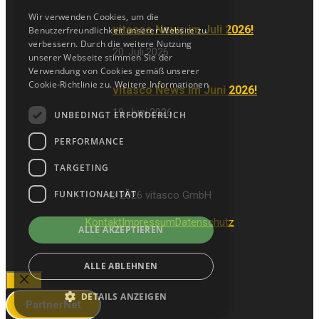
Wir verwenden Cookies, um die
vitasco News im Juli 2026!
Benutzerfreundlichkeit unserer Website zu
verbessern. Durch die weitere Nutzung
20. Juli 2026
unserer Webseite stimmen Sie der
Verwendung von Cookies gemäß unserer
Cookie-Richtlinie zu.
Weitere Informationen
vitasco News im Juni 2026!
19. Juni 2026
UNBEDINGT ERFORDERLICH
PERFORMANCE
TARGETING
FUNKTIONALITÄT
© 2026 vitasco GmbH
Kontakt
Impressum
Datenschutz
ALLE AKZEPTIEREN
ALLE ABLEHNEN
Close
DETAILS ANZEIGEN
PartnerNet