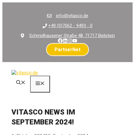
Zum
Inhalt
info@vitasco.de
springen
+49 (0)7062 - 9493 - 0
Schmidhausener Straße 48, 71717 Beilstein
PartnerNet
Menü
VITASCO NEWS IM
SEPTEMBER 2024!