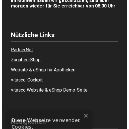
Im Moment haben wir geschlossen, sind aber
morgen wieder für Sie erreichbar von 08:00 Uhr
Nützliche Links
PartnerNet
Zugaben-Shop
Website & eShop für Apotheken
vitasco-Cockpit
vitasco Website & eShop Demo-Seite
×
Diese Webseite verwendet
Neuigkeiten
Cookies.