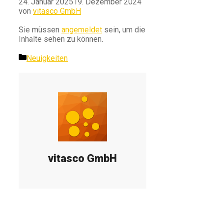
24. Januar 2025
19. Dezember 2024
von
vitasco GmbH
Sie müssen
angemeldet
sein, um die
Inhalte sehen zu können.
Kategorien
Neuigkeiten
vitasco GmbH