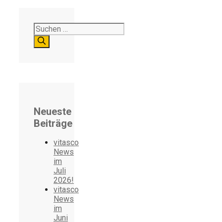
Suchen
nach:
Neueste
Beiträge
vitasco
News
im
Juli
2026!
vitasco
News
im
Juni