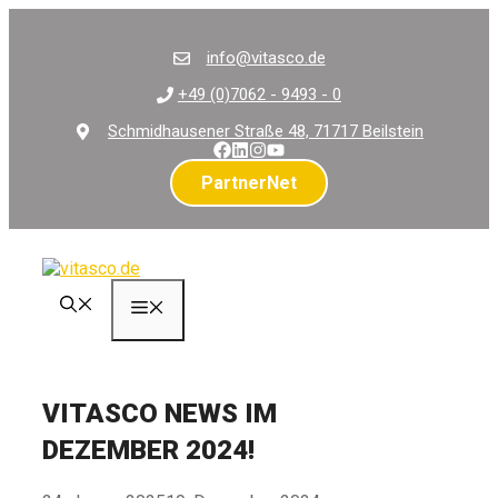
Zum
Inhalt
info@vitasco.de
springen
+49 (0)7062 - 9493 - 0
Schmidhausener Straße 48, 71717 Beilstein
PartnerNet
Menü
VITASCO NEWS IM
DEZEMBER 2024!