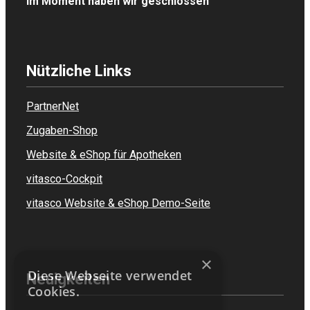
Im Moment haben wir geschlossen
Nützliche Links
PartnerNet
Zugaben-Shop
Website & eShop für Apotheken
vitasco-Cockpit
vitasco Website & eShop Demo-Seite
×
Diese Webseite verwendet
Neuigkeiten
Cookies.