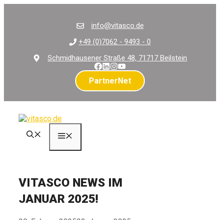
Zum
Inhalt
info@vitasco.de
springen
+49 (0)7062 - 9493 - 0
Schmidhausener Straße 48, 71717 Beilstein
PartnerNet
Menü
VITASCO NEWS IM
JANUAR 2025!