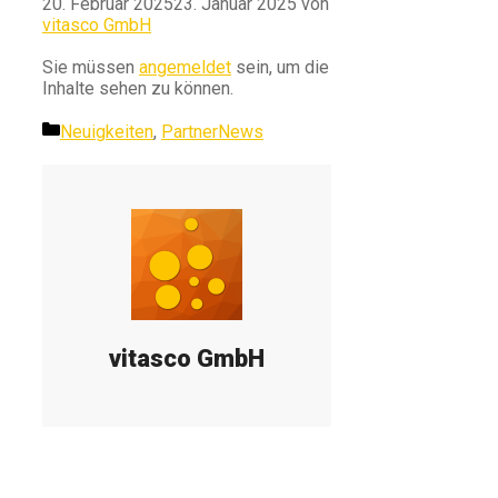
20. Februar 2025
23. Januar 2025
von
vitasco GmbH
Sie müssen
angemeldet
sein, um die
Inhalte sehen zu können.
Kategorien
Neuigkeiten
,
PartnerNews
vitasco GmbH