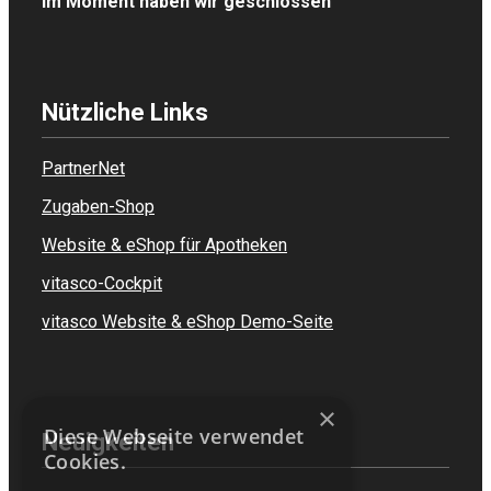
Im Moment haben wir geschlossen
Nützliche Links
PartnerNet
Zugaben-Shop
Website & eShop für Apotheken
vitasco-Cockpit
vitasco Website & eShop Demo-Seite
×
Diese Webseite verwendet
Neuigkeiten
Cookies.