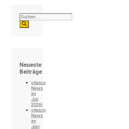
Suchen
nach:
Neueste
Beiträge
vitasco
News
im
Juli
2026!
vitasco
News
im
Juni