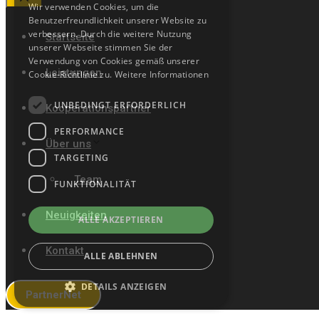
Wir verwenden Cookies, um die
Close
Benutzerfreundlichkeit unserer Website zu
verbessern. Durch die weitere Nutzung
Startseite
unserer Webseite stimmen Sie der
Verwendung von Cookies gemäß unserer
Leistungen
Cookie-Richtlinie zu.
Weitere Informationen
UNBEDINGT ERFORDERLICH
Kooperationspartner
PERFORMANCE
Über uns
TARGETING
Team
FUNKTIONALITÄT
Neuigkeiten
ALLE AKZEPTIEREN
Kontakt
ALLE ABLEHNEN
DETAILS ANZEIGEN
PartnerNet