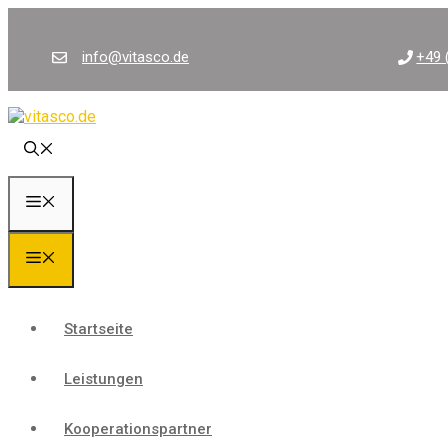
Zum
Inhalt
springen
info@vitasco.de
+49 
Menü
Menü
Startseite
Leistungen
Kooperationspartner