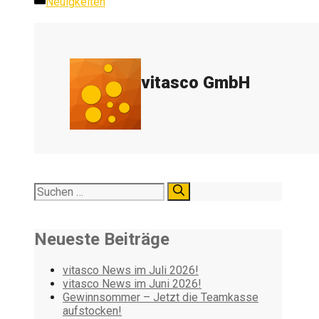
Kategorien
Neuigkeiten
vitasco GmbH
Suchen
nach:
Neueste Beiträge
vitasco News im Juli 2026!
vitasco News im Juni 2026!
Gewinnsommer – Jetzt die Teamkasse
aufstocken!