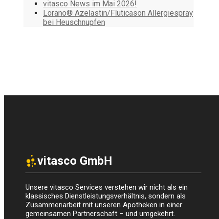
vitasco News im Mai 2026!
Lorano® Azelastin/Fluticason Allergiespray
bei Heuschnupfen
vitasco GmbH
Unsere vitasco Services verstehen wir nicht als ein
klassisches Dienstleistungsverhältnis, sondern als
Zusammenarbeit mit unseren Apotheken in einer
gemeinsamen Partnerschaft – und umgekehrt.