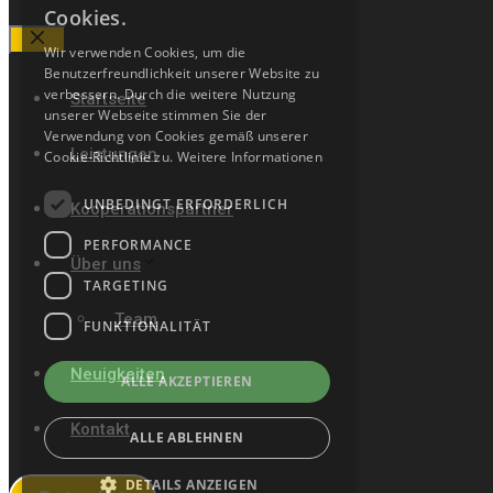
Cookies.
Wir verwenden Cookies, um die
Close
Benutzerfreundlichkeit unserer Website zu
verbessern. Durch die weitere Nutzung
Startseite
unserer Webseite stimmen Sie der
Verwendung von Cookies gemäß unserer
Leistungen
Cookie-Richtlinie zu.
Weitere Informationen
UNBEDINGT ERFORDERLICH
Kooperationspartner
PERFORMANCE
Über uns
TARGETING
Team
FUNKTIONALITÄT
Neuigkeiten
ALLE AKZEPTIEREN
Kontakt
ALLE ABLEHNEN
DETAILS ANZEIGEN