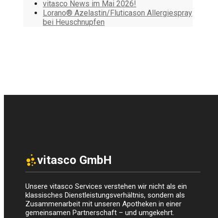
vitasco News im Mai 2026!
Lorano® Azelastin/Fluticason Allergiespray
bei Heuschnupfen
vitasco GmbH
Unsere vitasco Services verstehen wir nicht als ein
klassisches Dienstleistungsverhältnis, sondern als
Zusammenarbeit mit unseren Apotheken in einer
gemeinsamen Partnerschaft – und umgekehrt.