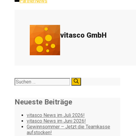
Kategorien
PartnerNews
vitasco GmbH
Suchen
nach:
Neueste Beiträge
vitasco News im Juli 2026!
vitasco News im Juni 2026!
Gewinnsommer – Jetzt die Teamkasse
aufstocken!