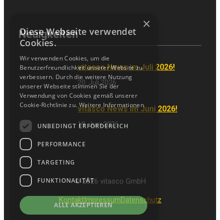
×
Diese Webseite verwendet
Neuigkeiten
Cookies.
Wir verwenden Cookies, um die
vitasco News im Juli 2026!
Benutzerfreundlichkeit unserer Website zu
verbessern. Durch die weitere Nutzung
20. Juli 2026
unserer Webseite stimmen Sie der
Verwendung von Cookies gemäß unserer
Cookie-Richtlinie zu.
Weitere Informationen
vitasco News im Juni 2026!
19. Juni 2026
UNBEDINGT ERFORDERLICH
PERFORMANCE
TARGETING
FUNKTIONALITÄT
© 2026 vitasco GmbH
Kontakt
Impressum
Datenschutz
ALLE AKZEPTIEREN