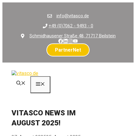
Zum
Inhalt
info@vitasco.de
springen
+49 (0)7062 - 9493 - 0
Schmidhausener Straße 48, 71717 Beilstein
PartnerNet
Menü
VITASCO NEWS IM
AUGUST 2025!