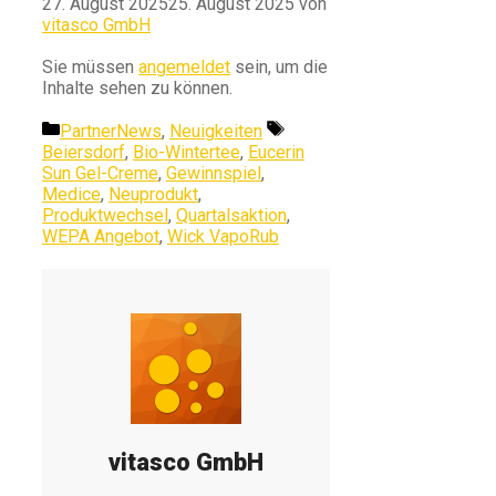
27. August 2025
25. August 2025
von
vitasco GmbH
Sie müssen
angemeldet
sein, um die
Inhalte sehen zu können.
Kategorien
Schlagwörter
PartnerNews
,
Neuigkeiten
Beiersdorf
,
Bio-Wintertee
,
Eucerin
Sun Gel-Creme
,
Gewinnspiel
,
Medice
,
Neuprodukt
,
Produktwechsel
,
Quartalsaktion
,
WEPA Angebot
,
Wick VapoRub
vitasco GmbH